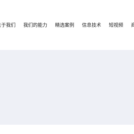
关于我们
我们的能力
精选案例
信息技术
短视频
响应式
外贸
最新消息
HTML+PHP
技术专题
商城+系统
优化推广
行业杂谈