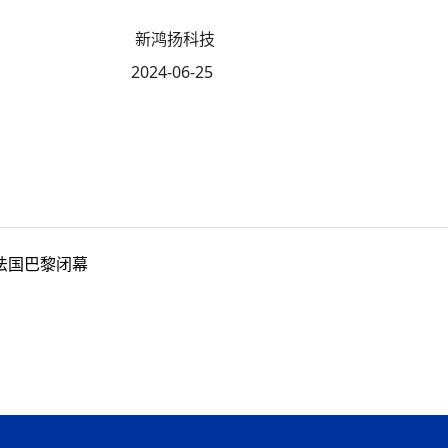
科技
6-25
在法国巴黎闭幕