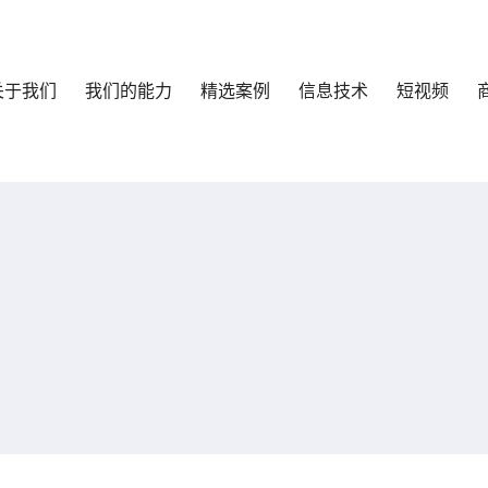
关于我们
我们的能力
精选案例
信息技术
短视频
响应式
外贸
最新消息
HTML+PHP
技术专题
商城+系统
优化推广
行业杂谈