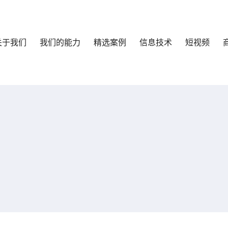
关于我们
我们的能力
精选案例
信息技术
短视频
响应式
外贸
最新消息
HTML+PHP
技术专题
商城+系统
优化推广
行业杂谈